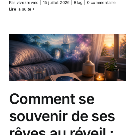
Par
vivezrevmd
|
15 juillet 2026
|
Blog
|
0 commentaire
Lire la suite
Comment se
souvenir de ses
rêves au réveil :