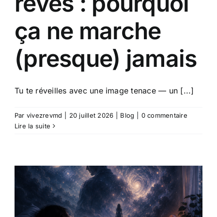
rêves : pourquoi
ça ne marche
(presque) jamais
Tu te réveilles avec une image tenace — un [...]
Par
vivezrevmd
|
20 juillet 2026
|
Blog
|
0 commentaire
Lire la suite